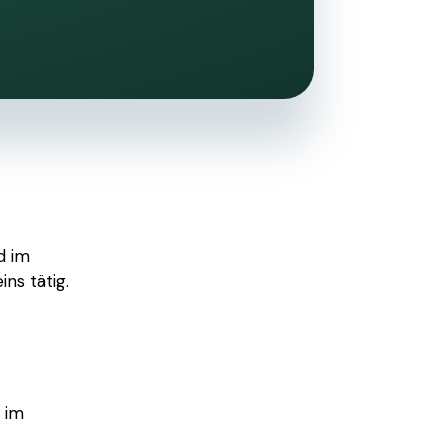
d im
ns tätig.
o im