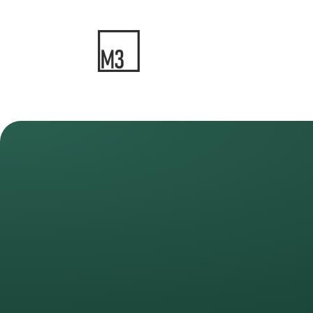
Rec
Engagement über den Fall hinaus
Wir bringen unsere Kenntnisse aktiv in die Rechts
ein – für ein faires, modernes Strafrecht.